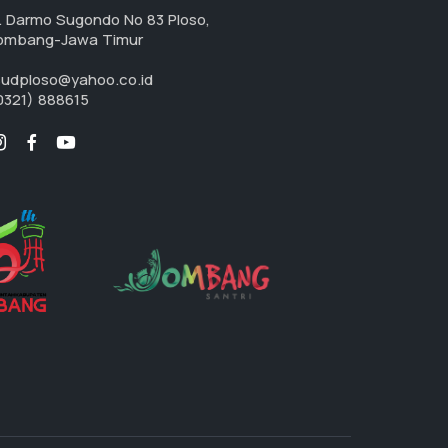
l. Darmo Sugondo No 83 Ploso,
ombang-Jawa Timur
sudploso@yahoo.co.id
0321) 888615