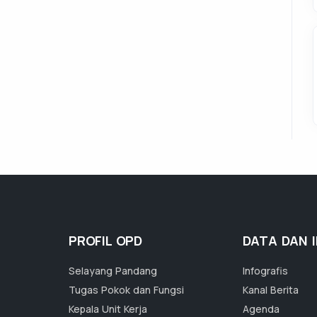
PROFIL OPD
DATA DAN 
Selayang Pandang
Infografis
Tugas Pokok dan Fungsi
Kanal Berita
Kepala Unit Kerja
Agenda