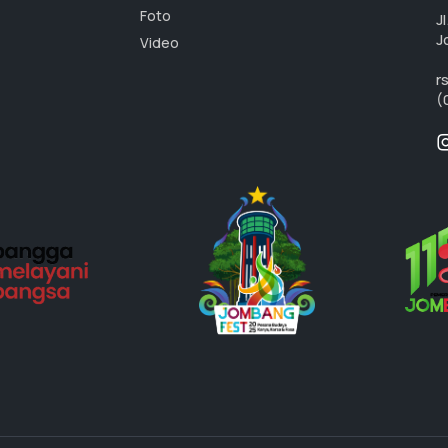
Foto
J
J
Video
r
(