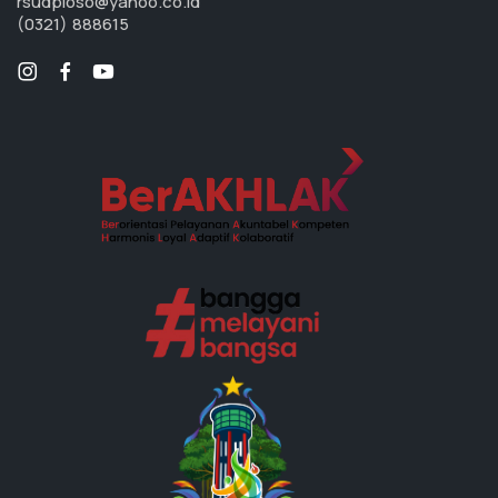
rsudploso@yahoo.co.id
(0321) 888615