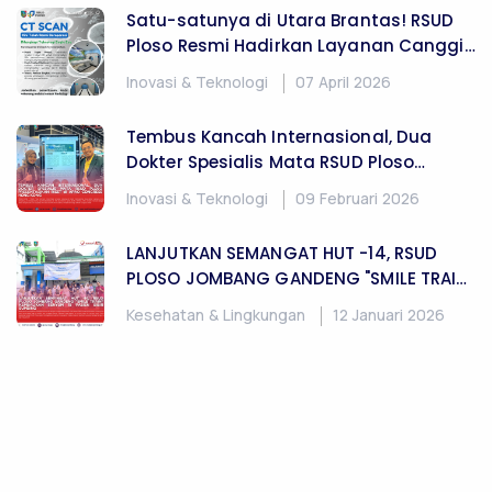
Satu-satunya di Utara Brantas! RSUD
Ploso Resmi Hadirkan Layanan Canggih
CT Scan dan EEG
Inovasi & Teknologi
07 April 2026
Tembus Kancah Internasional, Dua
Dokter Spesialis Mata RSUD Ploso
Presentasikan Riset di APAO Congress
Inovasi & Teknologi
09 Februari 2026
Hong Kong
LANJUTKAN SEMANGAT HUT -14, RSUD
PLOSO JOMBANG GANDENG "SMILE TRAIN"
KEMBALIKAN SENYUM 15 PASIEN BIBIR
Kesehatan & Lingkungan
12 Januari 2026
SUMBING